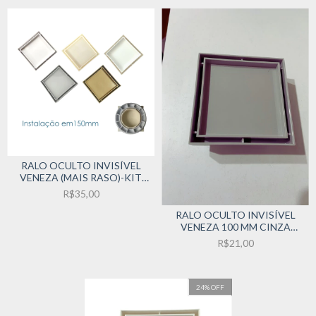
RALO OCULTO INVISÍVEL
VENEZA (MAIS RASO)-KIT
COM ADAPTADOR PARA 150
R$35,00
MM
RALO OCULTO INVISÍVEL
VENEZA 100 MM CINZA
CLARO
R$21,00
24
%
OFF