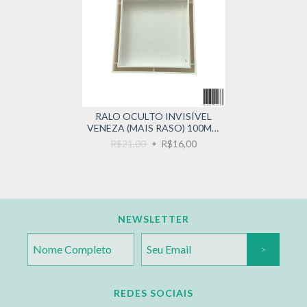
RALO OCULTO INVISÍVEL
VENEZA (MAIS RASO) 100MM
5 ANOS GARANTIA MARFIM
R$21,00
R$16,00
NEWSLETTER
REDES SOCIAIS